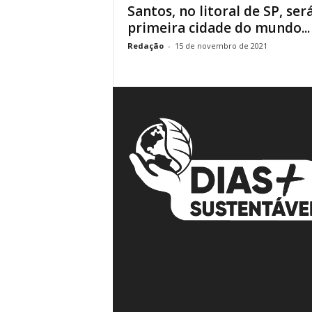
Santos, no litoral de SP, ser
á
primeira cidade do mundo...
v
e
Redação
-
15 de novembro de 2021
i
s