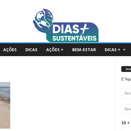
AÇÕES
DICAS
AÇÕES +
BEM-ESTAR
DICAS +
In
E fiq
10 + 