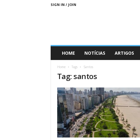
SIGN IN / JOIN
D
HOME
NOTÍCIAS
ARTIGOS
i
a
Home
Tags
Santos
s
Tag: santos
M
a
i
s
S
u
s
t
e
n
t