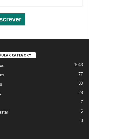
screver
PULAR CATEGORY
1043
ias
77
os
30
os
28
s
7
5
star
3