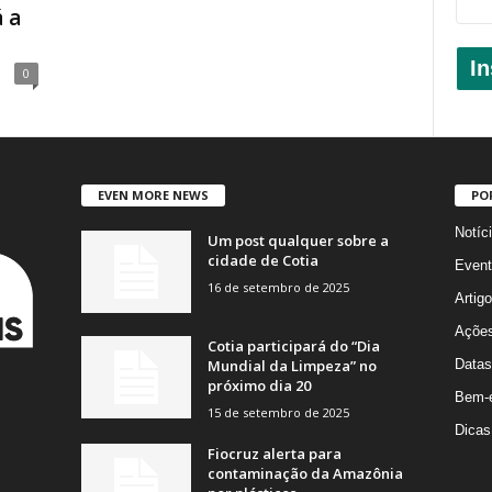
á a
In
0
EVEN MORE NEWS
PO
Notíc
Um post qualquer sobre a
cidade de Cotia
Event
16 de setembro de 2025
Artig
Açõe
Cotia participará do “Dia
Mundial da Limpeza” no
Datas
próximo dia 20
Bem-e
15 de setembro de 2025
Dicas
Fiocruz alerta para
contaminação da Amazônia