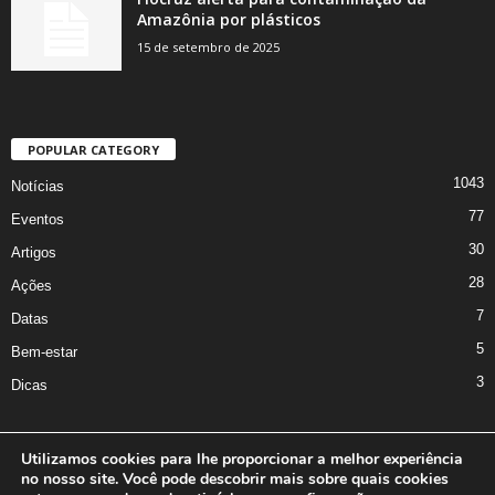
Amazônia por plásticos
15 de setembro de 2025
POPULAR CATEGORY
1043
Notícias
77
Eventos
30
Artigos
28
Ações
7
Datas
5
Bem-estar
3
Dicas
Utilizamos cookies para lhe proporcionar a melhor experiência
no nosso site. Você pode descobrir mais sobre quais cookies
A Iniciativa
Marcus Nakagawa
Contato
Oficina da Comunicação