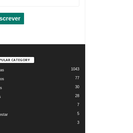
screver
PULAR CATEGORY
1043
ias
77
os
30
os
28
s
7
5
star
3