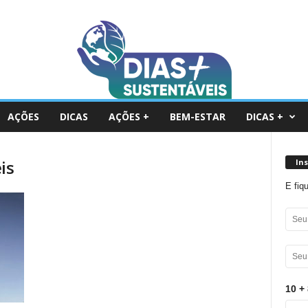
AÇÕES
DICAS
AÇÕES +
BEM-ESTAR
DICAS +
is
In
E fiq
10 + 