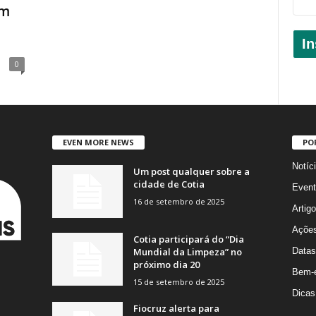
om
In
0
EVEN MORE NEWS
PO
Notíc
Um post qualquer sobre a
cidade de Cotia
Event
16 de setembro de 2025
Artig
Açõe
Cotia participará do “Dia
Mundial da Limpeza” no
Datas
próximo dia 20
Bem-e
15 de setembro de 2025
Dicas
Fiocruz alerta para