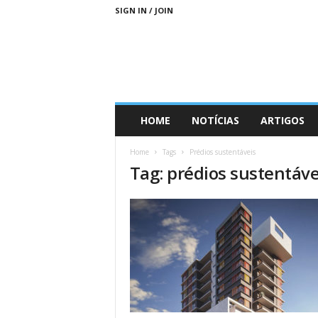
SIGN IN / JOIN
D
HOME
NOTÍCIAS
ARTIGOS
i
a
Home
Tags
Prédios sustentáveis
s
Tag: prédios sustentáve
M
a
i
s
S
u
s
t
e
n
t