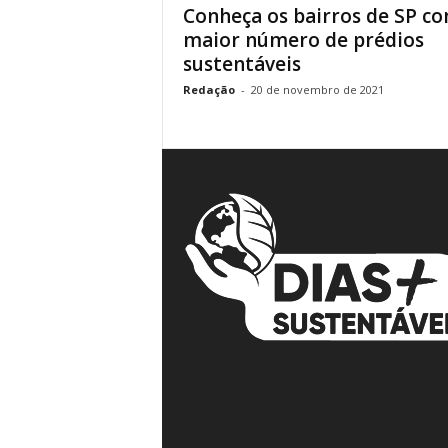
Conheça os bairros de SP c
á
maior número de prédios
v
sustentáveis
e
i
Redação
-
20 de novembro de 2021
s