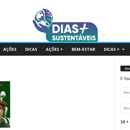
AÇÕES
DICAS
AÇÕES +
BEM-ESTAR
DICAS +
In
E fiq
10 + 