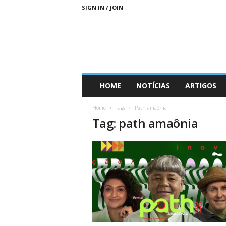
SIGN IN / JOIN
D
HOME
NOTÍCIAS
ARTIGOS
i
a
Home
Tags
Path amaônia
s
Tag: path amaônia
M
a
i
s
S
u
s
t
e
n
t