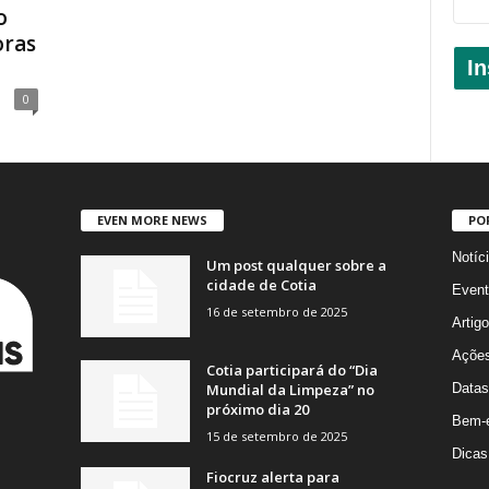
o
oras
In
0
EVEN MORE NEWS
PO
Notíc
Um post qualquer sobre a
cidade de Cotia
Event
16 de setembro de 2025
Artig
Açõe
Cotia participará do “Dia
Mundial da Limpeza” no
Datas
próximo dia 20
Bem-e
15 de setembro de 2025
Dicas
Fiocruz alerta para