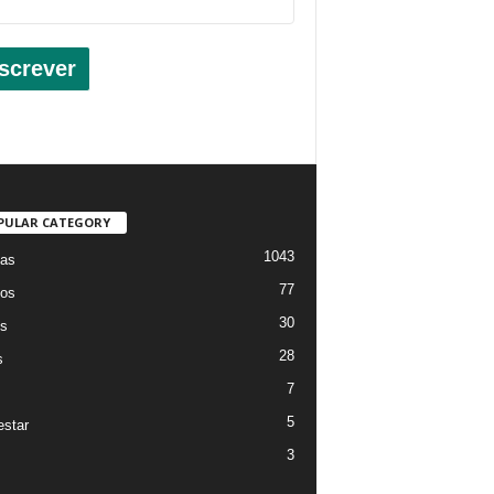
screver
PULAR CATEGORY
1043
ias
77
os
30
os
28
s
7
5
star
3