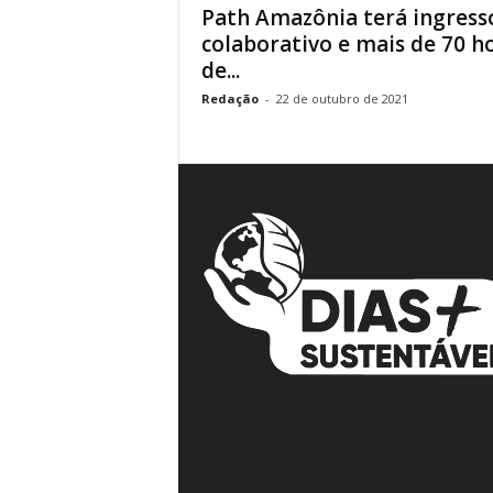
Path Amazônia terá ingress
á
colaborativo e mais de 70 h
v
de...
e
i
Redação
-
22 de outubro de 2021
s