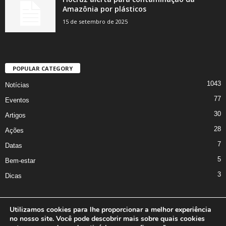
Amazônia por plásticos
15 de setembro de 2025
POPULAR CATEGORY
1043
Notícias
77
Eventos
30
Artigos
28
Ações
7
Datas
5
Bem-estar
3
Dicas
Utilizamos cookies para lhe proporcionar a melhor experiência
no nosso site. Você pode descobrir mais sobre quais cookies
A Iniciativa
Marcus Nakagawa
Contato
Oficina da Comunicação