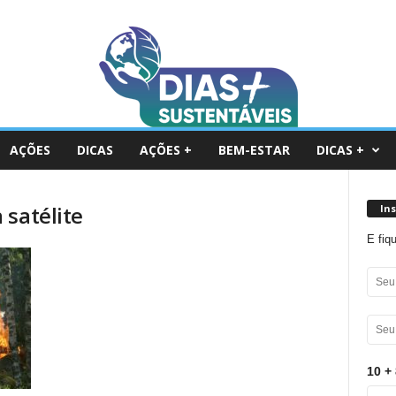
AÇÕES
DICAS
AÇÕES +
BEM-ESTAR
DICAS +
 satélite
In
E fiq
10 + 