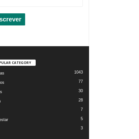
screver
PULAR CATEGORY
1043
ias
77
os
30
os
28
s
7
5
star
3