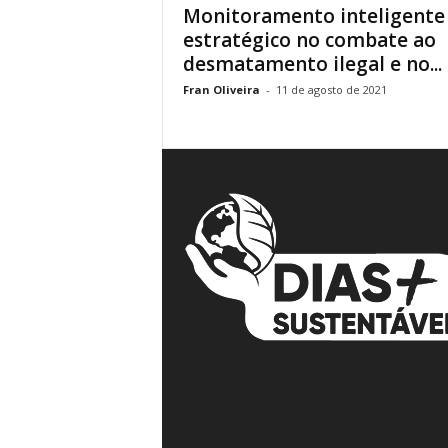
Monitoramento inteligente
á
estratégico no combate ao
v
desmatamento ilegal e no...
e
i
Fran Oliveira
-
11 de agosto de 2021
s