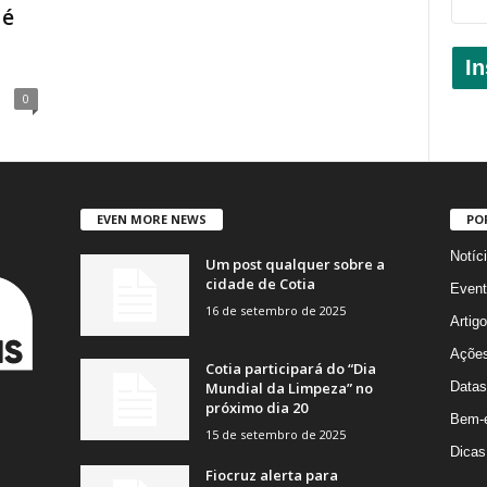
 é
In
0
EVEN MORE NEWS
PO
Notíc
Um post qualquer sobre a
cidade de Cotia
Event
16 de setembro de 2025
Artig
Açõe
Cotia participará do “Dia
Mundial da Limpeza” no
Datas
próximo dia 20
Bem-e
15 de setembro de 2025
Dicas
Fiocruz alerta para