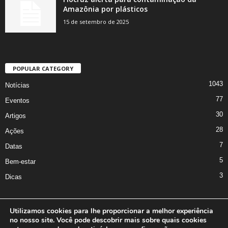
Amazônia por plásticos
15 de setembro de 2025
POPULAR CATEGORY
1043
Notícias
77
Eventos
30
Artigos
28
Ações
7
Datas
5
Bem-estar
3
Dicas
Utilizamos cookies para lhe proporcionar a melhor experiência
no nosso site. Você pode descobrir mais sobre quais cookies
A Iniciativa
Marcus Nakagawa
Contato
Oficina da Comunicação