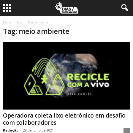
Home
Tags
Meio ambiente
Tag: meio ambiente
Operadora coleta lixo eletrônico em desafio
com colaboradores
Redação
-
28 de julho de 2021
0