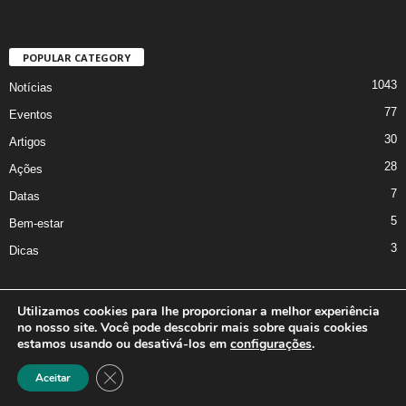
POPULAR CATEGORY
1043
Notícias
77
Eventos
30
Artigos
28
Ações
7
Datas
5
Bem-estar
3
Dicas
Utilizamos cookies para lhe proporcionar a melhor experiência
no nosso site. Você pode descobrir mais sobre quais cookies
A Iniciativa
Marcus Nakagawa
Contato
Oficina da Comunicação
estamos usando ou desativá-los em
configurações
.
Política de Privacidade
Close GDPR Cookie Banner
Aceitar
©