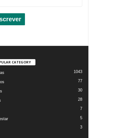
screver
PULAR CATEGORY
1043
ias
77
os
30
os
28
s
7
5
star
3