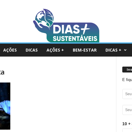
AÇÕES
DICAS
AÇÕES +
BEM-ESTAR
DICAS +
ta
In
E fiq
10 + 