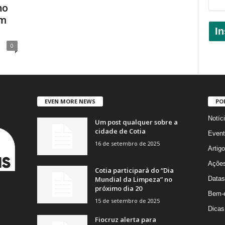
no
em
In
0
EVEN MORE NEWS
PO
Notíc
Um post qualquer sobre a
cidade de Cotia
Event
16 de setembro de 2025
Artig
Açõe
Cotia participará do “Dia
Mundial da Limpeza” no
Datas
próximo dia 20
Bem-e
15 de setembro de 2025
Dicas
Fiocruz alerta para