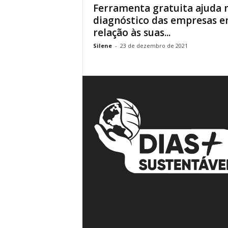
Ferramenta gratuita ajuda 
á
diagnóstico das empresas 
v
relação às suas...
e
i
Silene
-
23 de dezembro de 2021
s