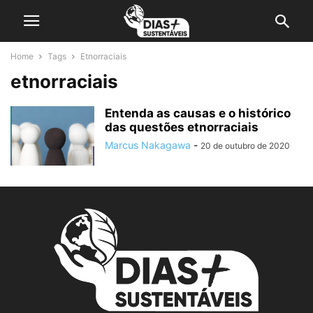
Home
Tags
Etnorraciais
etnorraciais
Entenda as causas e o histórico
das questões etnorraciais
Marcus Nakagawa
-
20 de outubro de 2020