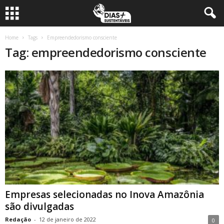
Home
Tags
Empreendedorismo consciente
Tag: empreendedorismo consciente
Empresas selecionadas no Inova Amazônia
são divulgadas
Redação
-
12 de janeiro de 2022
0