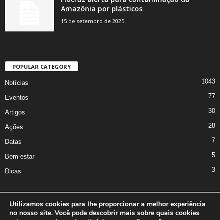
Amazônia por plásticos
15 de setembro de 2025
POPULAR CATEGORY
1043
Notícias
77
Eventos
30
Artigos
28
Ações
7
Datas
5
Bem-estar
3
Dicas
Utilizamos cookies para lhe proporcionar a melhor experiência
no nosso site. Você pode descobrir mais sobre quais cookies
A Iniciativa
Marcus Nakagawa
Contato
Oficina da Comunicação