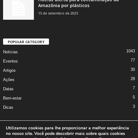
Amazônia por plásticos
15 de setembro de 2025
POPULAR CATEGORY
1043
Notícias
77
Eventos
30
Artigos
28
Ações
7
Datas
5
Bem-estar
3
Dicas
Utilizamos cookies para lhe proporcionar a melhor experiência
no nosso site. Você pode descobrir mais sobre quais cookies
A Iniciativa
Marcus Nakagawa
Contato
Oficina da Comunicação