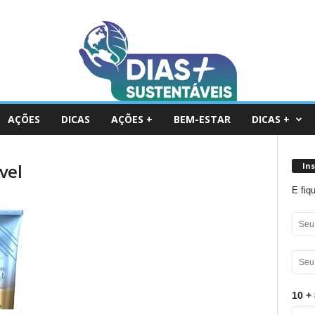
AÇÕES
DICAS
AÇÕES +
BEM-ESTAR
DICAS +
vel
In
E fiq
10 + 