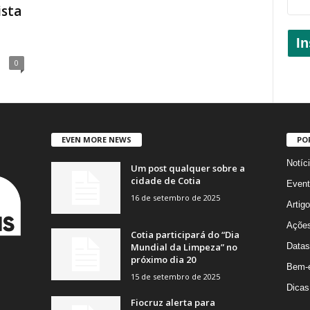
sta
In
0
EVEN MORE NEWS
PO
Notíc
Um post qualquer sobre a
cidade de Cotia
Event
16 de setembro de 2025
Artig
Açõe
Cotia participará do “Dia
Mundial da Limpeza” no
Datas
próximo dia 20
Bem-e
15 de setembro de 2025
Dicas
Fiocruz alerta para