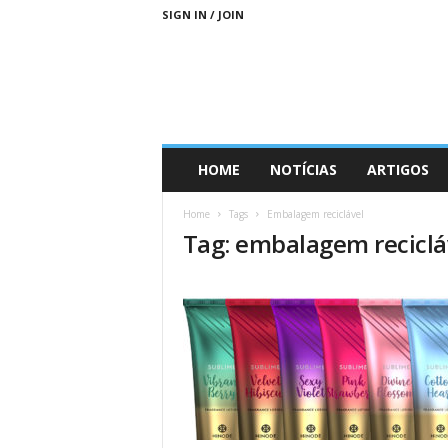
SIGN IN / JOIN
D
HOME
NOTÍCIAS
ARTIGOS
i
a
Home
Tags
Embalagem reciclável
s
Tag: embalagem reciclá
M
a
i
s
S
u
s
t
e
n
t