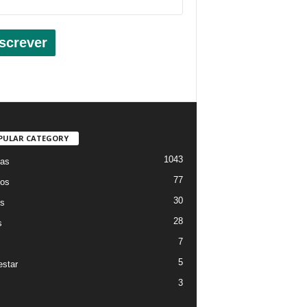
screver
PULAR CATEGORY
1043
ias
77
os
30
os
28
s
7
5
star
3