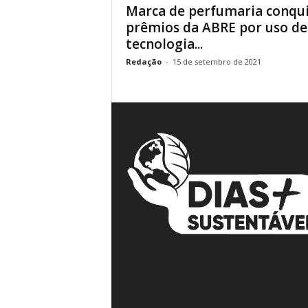
Marca de perfumaria conqui
á
prêmios da ABRE por uso de
v
tecnologia...
e
i
Redação
-
15 de setembro de 2021
s