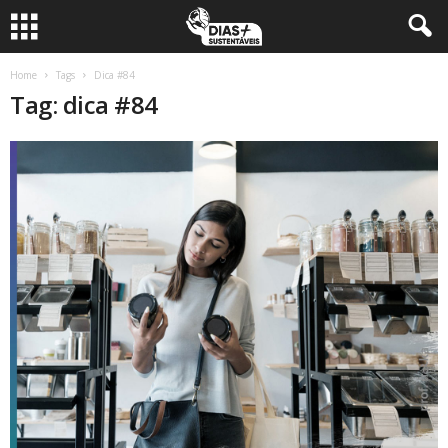
Home
Tags
Dica #84
Tag: dica #84