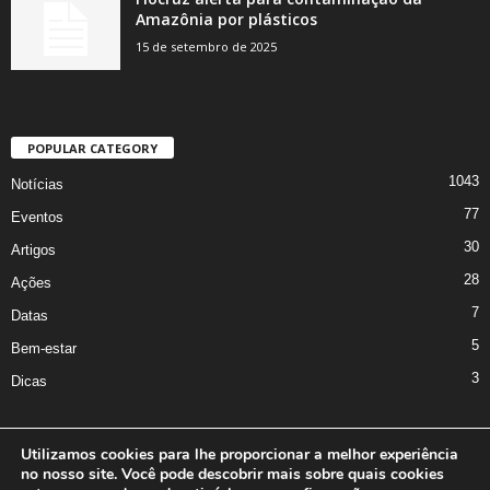
Amazônia por plásticos
15 de setembro de 2025
POPULAR CATEGORY
1043
Notícias
77
Eventos
30
Artigos
28
Ações
7
Datas
5
Bem-estar
3
Dicas
Utilizamos cookies para lhe proporcionar a melhor experiência
no nosso site. Você pode descobrir mais sobre quais cookies
A Iniciativa
Marcus Nakagawa
Contato
Oficina da Comunicação