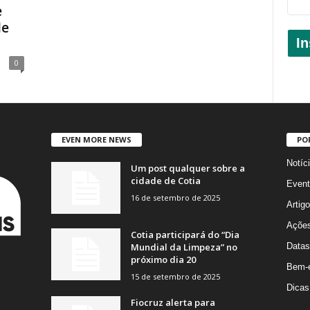
e
de
In
0
EVEN MORE NEWS
PO
Notíc
Um post qualquer sobre a
cidade de Cotia
Event
16 de setembro de 2025
Artig
Açõe
Cotia participará do “Dia
Mundial da Limpeza” no
Datas
próximo dia 20
Bem-e
15 de setembro de 2025
Dicas
Fiocruz alerta para