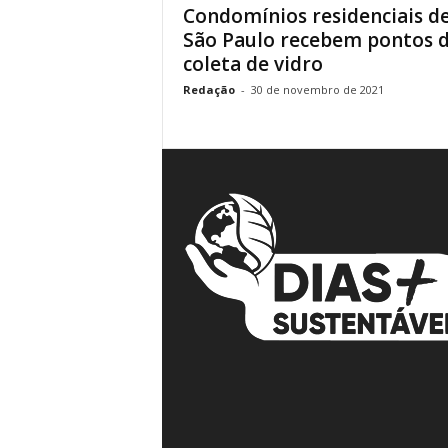
Condomínios residenciais d
á
São Paulo recebem pontos 
v
coleta de vidro
e
i
Redação
-
30 de novembro de 2021
s