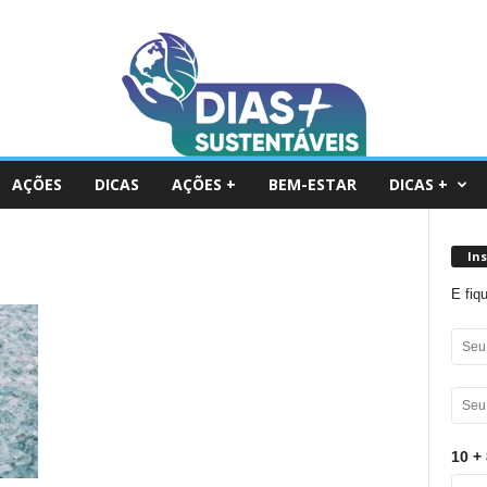
AÇÕES
DICAS
AÇÕES +
BEM-ESTAR
DICAS +
In
E fiq
10 + 