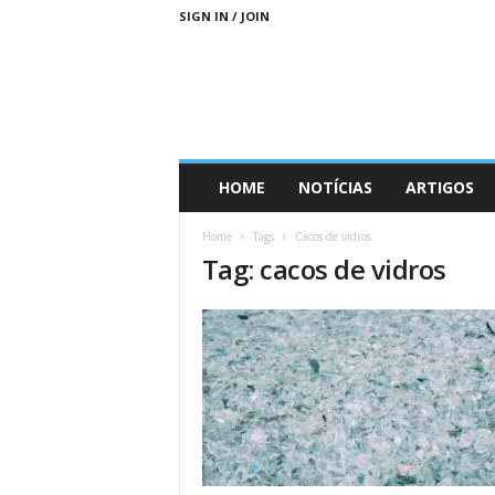
SIGN IN / JOIN
D
HOME
NOTÍCIAS
ARTIGOS
i
a
Home
Tags
Cacos de vidros
s
Tag: cacos de vidros
M
a
i
s
S
u
s
t
e
n
t