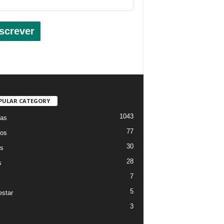
screver
PULAR CATEGORY
1043
ias
77
os
30
os
28
s
7
5
star
3