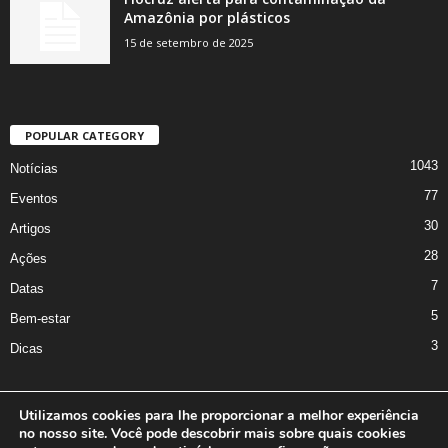
Amazônia por plásticos
15 de setembro de 2025
POPULAR CATEGORY
1043
Notícias
77
Eventos
30
Artigos
28
Ações
7
Datas
5
Bem-estar
3
Dicas
Utilizamos cookies para lhe proporcionar a melhor experiência
no nosso site. Você pode descobrir mais sobre quais cookies
A Iniciativa
Marcus Nakagawa
Contato
Oficina da Comunicação