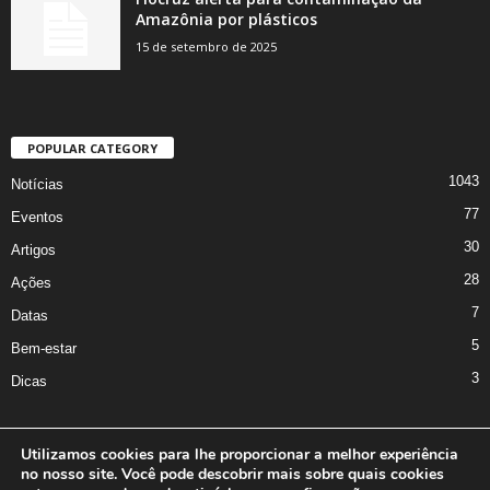
Amazônia por plásticos
15 de setembro de 2025
POPULAR CATEGORY
1043
Notícias
77
Eventos
30
Artigos
28
Ações
7
Datas
5
Bem-estar
3
Dicas
Utilizamos cookies para lhe proporcionar a melhor experiência
no nosso site. Você pode descobrir mais sobre quais cookies
A Iniciativa
Marcus Nakagawa
Contato
Oficina da Comunicação