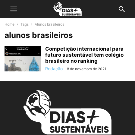
Home
Tags
Alunos brasileiros
alunos brasileiros
Competição internacional para
futuro sustentável tem colégio
brasileiro no ranking
Redação
-
8 de novembro de 2021